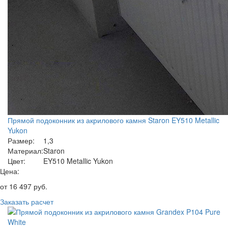
Прямой подоконник из акрилового камня Staron EY510 Metallic
Yukon
Размер:
1,3
Материал:
Staron
Цвет:
EY510 Metallic Yukon
Цена:
от
16 497
руб.
Заказать расчет