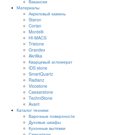
Вакансии
Материалы
Акриловый камень
Staron
Corian
Montelli
HI-MACS
Tristone
Grandex
Akrilika
Кварцевый агломерат
IDS stone
SmartQuartz
Radianz
Vicostone
Caesarstone
TechniStone
Avant
Каталог техники
Варочные поверхности
Духовые шкафы
Кухонные вытяжки
Смесители