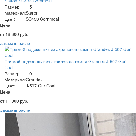
Staron SC433 Cornmeal
Размер:
1,5
Материал:
Staron
Цвет:
SC433 Cornmeal
Цена:
от
18 600
руб.
Заказать расчет
Прямой подоконник из акрилового камня Grandex J-507 Gur
Coal
Размер:
1,0
Материал:
Grandex
Цвет:
J-507 Gur Coal
Цена:
от
11 000
руб.
Заказать расчет