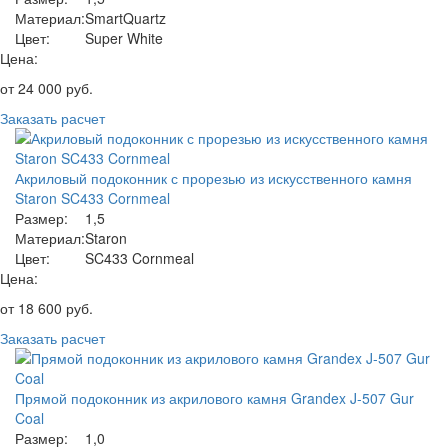
Материал:
SmartQuartz
Цвет:
Super White
Цена:
от
24 000
руб.
Заказать расчет
Акриловый подоконник с прорезью из искусственного камня
Staron SC433 Cornmeal
Размер:
1,5
Материал:
Staron
Цвет:
SC433 Cornmeal
Цена:
от
18 600
руб.
Заказать расчет
Прямой подоконник из акрилового камня Grandex J-507 Gur
Coal
Размер:
1,0