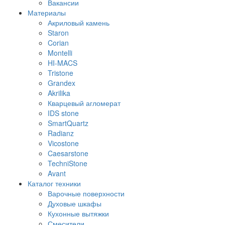
Вакансии
Материалы
Акриловый камень
Staron
Corian
Montelli
HI-MACS
Tristone
Grandex
Akrilika
Кварцевый агломерат
IDS stone
SmartQuartz
Radianz
Vicostone
Caesarstone
TechniStone
Avant
Каталог техники
Варочные поверхности
Духовые шкафы
Кухонные вытяжки
Смесители