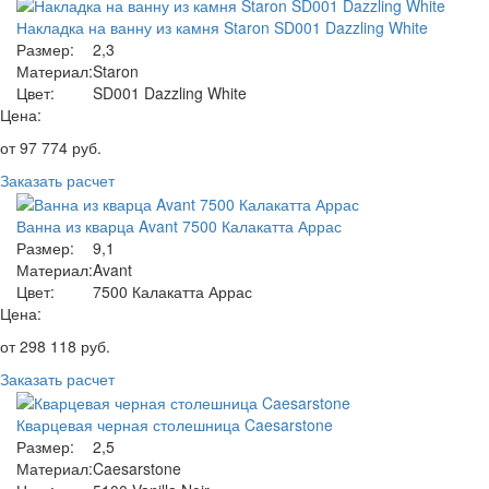
Накладка на ванну из камня Staron SD001 Dazzling White
Размер:
2,3
Материал:
Staron
Цвет:
SD001 Dazzling White
Цена:
от
97 774
руб.
Заказать расчет
Ванна из кварца Avant 7500 Калакатта Аррас
Размер:
9,1
Материал:
Avant
Цвет:
7500 Калакатта Аррас
Цена:
от
298 118
руб.
Заказать расчет
Кварцевая черная столешница Caesarstone
Размер:
2,5
Материал:
Caesarstone