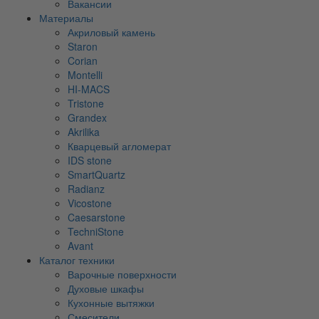
Вакансии
Материалы
Акриловый камень
Staron
Corian
Montelli
HI-MACS
Tristone
Grandex
Akrilika
Кварцевый агломерат
IDS stone
SmartQuartz
Radianz
Vicostone
Caesarstone
TechniStone
Avant
Каталог техники
Варочные поверхности
Духовые шкафы
Кухонные вытяжки
Смесители