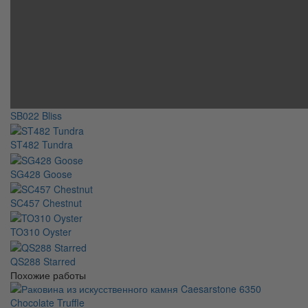
SB022 Bliss
ST482 Tundra
SG428 Goose
SC457 Chestnut
TO310 Oyster
QS288 Starred
Похожие работы