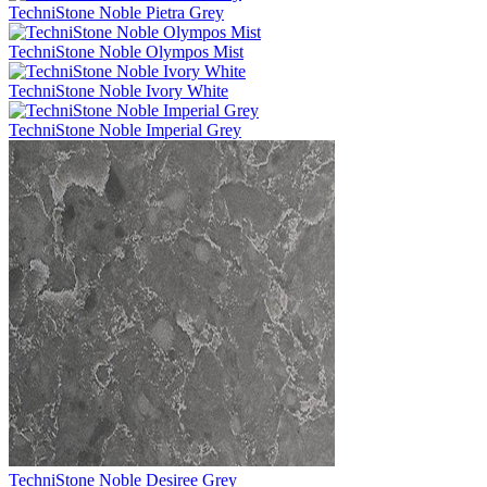
TechniStone Noble Pietra Grey
TechniStone Noble Olympos Mist
TechniStone Noble Ivory White
TechniStone Noble Imperial Grey
TechniStone Noble Desiree Grey