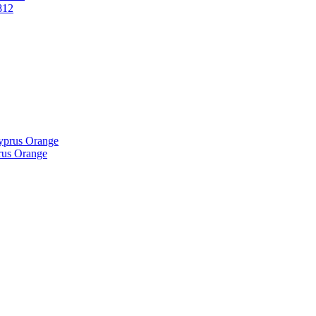
812
us Orange