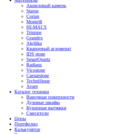
Материалы
Акриловый камень
Staron
Corian
Montelli
HI-MACS
Tristone
Grandex
Akrilika
Кварцевый агломерат
IDS stone
SmartQuartz
Radianz
Vicostone
Caesarstone
TechniStone
Avant
Каталог техники
Варочные поверхности
Духовые шкафы
Кухонные вытяжки
Смесители
Цены
Портфолио
Калькулятор