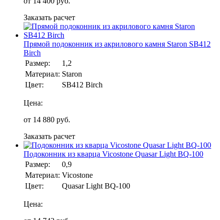
от
14 400
руб.
Заказать расчет
Прямой подоконник из акрилового камня Staron SB412
Birch
Размер:
1,2
Материал:
Staron
Цвет:
SB412 Birch
Цена:
от
14 880
руб.
Заказать расчет
Подоконник из кварца Vicostone Quasar Light BQ-100
Размер:
0,9
Материал:
Vicostone
Цвет:
Quasar Light BQ-100
Цена: