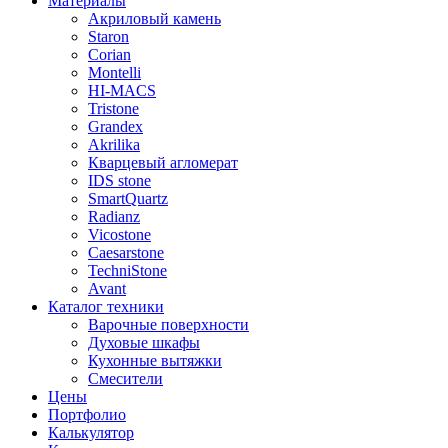
Материалы
Акриловый камень
Staron
Corian
Montelli
HI-MACS
Tristone
Grandex
Akrilika
Кварцевый агломерат
IDS stone
SmartQuartz
Radianz
Vicostone
Caesarstone
TechniStone
Avant
Каталог техники
Варочные поверхности
Духовые шкафы
Кухонные вытяжки
Смесители
Цены
Портфолио
Калькулятор