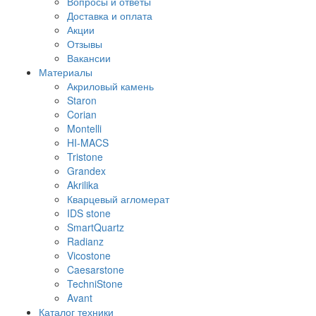
Вопросы и ответы
Доставка и оплата
Акции
Отзывы
Вакансии
Материалы
Акриловый камень
Staron
Corian
Montelli
HI-MACS
Tristone
Grandex
Akrilika
Кварцевый агломерат
IDS stone
SmartQuartz
Radianz
Vicostone
Caesarstone
TechniStone
Avant
Каталог техники