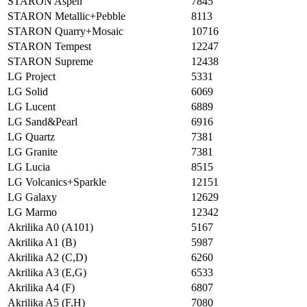
STARON Aspen
7845
STARON Metallic+Pebble
8113
STARON Quarry+Mosaic
10716
STARON Tempest
12247
STARON Supreme
12438
LG Project
5331
LG Solid
6069
LG Lucent
6889
LG Sand&Pearl
6916
LG Quartz
7381
LG Granite
7381
LG Lucia
8515
LG Volcanics+Sparkle
12151
LG Galaxy
12629
LG Marmo
12342
Akrilika A0 (A101)
5167
Akrilika A1 (B)
5987
Akrilika A2 (C,D)
6260
Akrilika A3 (E,G)
6533
Akrilika A4 (F)
6807
Akrilika A5 (F,H)
7080