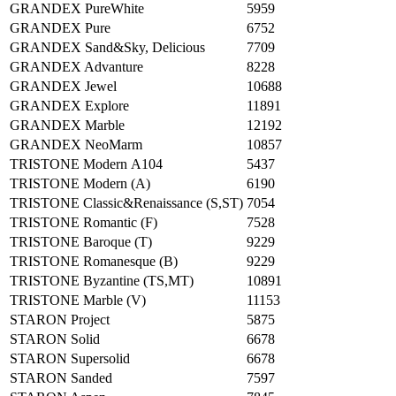
GRANDEX PureWhite
5959
GRANDEX Pure
6752
GRANDEX Sand&Sky, Delicious
7709
GRANDEX Advanture
8228
GRANDEX Jewel
10688
GRANDEX Explore
11891
GRANDEX Marble
12192
GRANDEX NeoMarm
10857
TRISTONE Modern А104
5437
TRISTONE Modern (А)
6190
TRISTONE Classic&Renaissance (S,ST)
7054
TRISTONE Romantic (F)
7528
TRISTONE Baroque (T)
9229
TRISTONE Romanesque (B)
9229
TRISTONE Byzantine (TS,MT)
10891
TRISTONE Marble (V)
11153
STARON Project
5875
STARON Solid
6678
STARON Supersolid
6678
STARON Sanded
7597