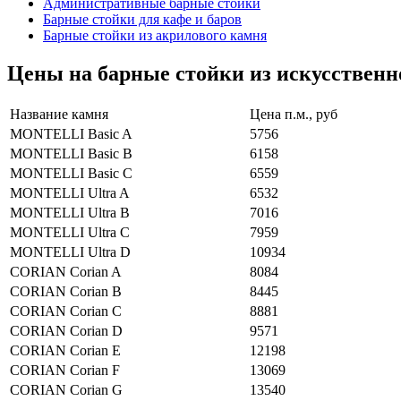
Административные барные стойки
Барные стойки для кафе и баров
Барные стойки из акрилового камня
Цены на барные стойки из искусственн
Название камня
Цена п.м., руб
MONTELLI Basic A
5756
MONTELLI Basic B
6158
MONTELLI Basic C
6559
MONTELLI Ultra A
6532
MONTELLI Ultra B
7016
MONTELLI Ultra C
7959
MONTELLI Ultra D
10934
CORIAN Corian A
8084
CORIAN Corian B
8445
CORIAN Corian C
8881
CORIAN Corian D
9571
CORIAN Corian E
12198
CORIAN Corian F
13069
CORIAN Corian G
13540