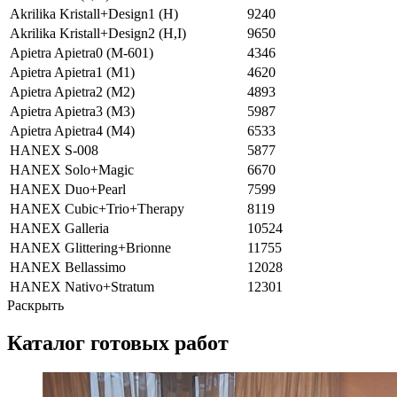
Akrilika Kristall+Design1 (H)
9240
Akrilika Kristall+Design2 (H,I)
9650
Apietra Apietra0 (M-601)
4346
Apietra Apietra1 (M1)
4620
Apietra Apietra2 (M2)
4893
Apietra Apietra3 (M3)
5987
Apietra Apietra4 (M4)
6533
HANEX S-008
5877
HANEX Solo+Magic
6670
HANEX Duo+Pearl
7599
HANEX Cubic+Trio+Therapy
8119
HANEX Galleria
10524
HANEX Glittering+Brionne
11755
HANEX Bellassimo
12028
HANEX Nativo+Stratum
12301
Раскрыть
Каталог готовых работ