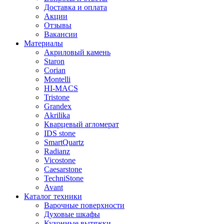
Доставка и оплата
Акции
Отзывы
Вакансии
Материалы
Акриловый камень
Staron
Corian
Montelli
HI-MACS
Tristone
Grandex
Akrilika
Кварцевый агломерат
IDS stone
SmartQuartz
Radianz
Vicostone
Caesarstone
TechniStone
Avant
Каталог техники
Варочные поверхности
Духовые шкафы
Кухонные вытяжки