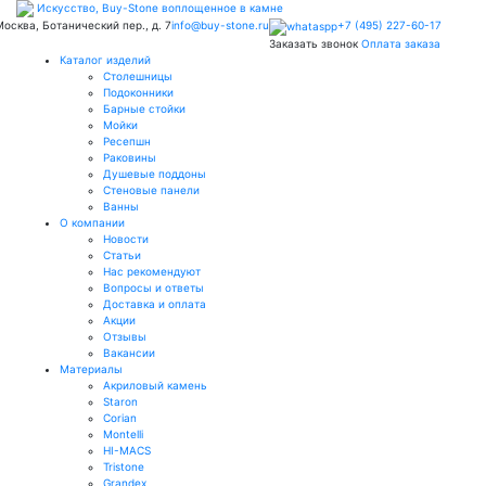
Искусство,
Buy-
Stone
воплощенное в камне
 Москва, Ботанический пер., д. 7
info@buy-stone.ru
+7 (495) 227-60-17
Заказать звонок
Оплата заказа
Каталог изделий
Столешницы
Подоконники
Барные стойки
Мойки
Ресепшн
Раковины
Душевые поддоны
Стеновые панели
Ванны
О компании
Новости
Статьи
Нас рекомендуют
Вопросы и ответы
Доставка и оплата
Акции
Отзывы
Вакансии
Материалы
Акриловый камень
Staron
Corian
Montelli
HI-MACS
Tristone
Grandex