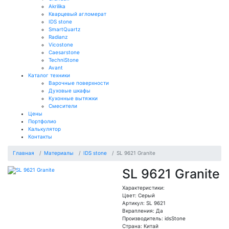
Akrilika
Кварцевый агломерат
IDS stone
SmartQuartz
Radianz
Vicostone
Caesarstone
TechniStone
Avant
Каталог техники
Варочные поверхности
Духовые шкафы
Кухонные вытяжки
Смесители
Цены
Портфолио
Калькулятор
Контакты
Главная
Материалы
IDS stone
SL 9621 Granite
SL 9621 Granite
Характеристики:
Цвет: Серый
Артикул: SL 9621
Вкрапления: Да
Производитель: idsStone
Страна: Китай