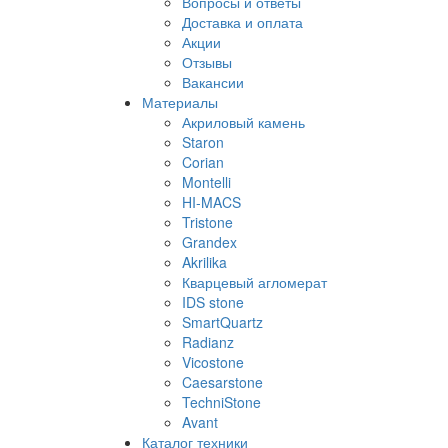
Вопросы и ответы
Доставка и оплата
Акции
Отзывы
Вакансии
Материалы
Акриловый камень
Staron
Corian
Montelli
HI-MACS
Tristone
Grandex
Akrilika
Кварцевый агломерат
IDS stone
SmartQuartz
Radianz
Vicostone
Caesarstone
TechniStone
Avant
Каталог техники