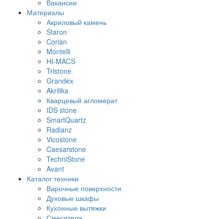
Вакансии
Материалы
Акриловый камень
Staron
Corian
Montelli
HI-MACS
Tristone
Grandex
Akrilika
Кварцевый агломерат
IDS stone
SmartQuartz
Radianz
Vicostone
Caesarstone
TechniStone
Avant
Каталог техники
Варочные поверхности
Духовые шкафы
Кухонные вытяжки
Смесители