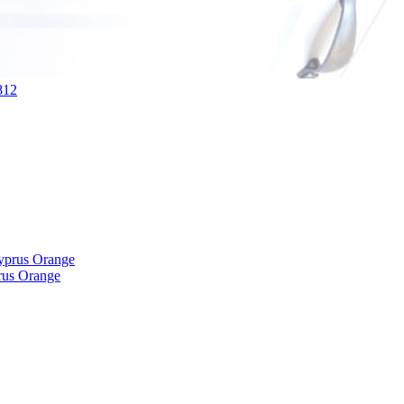
812
us Orange