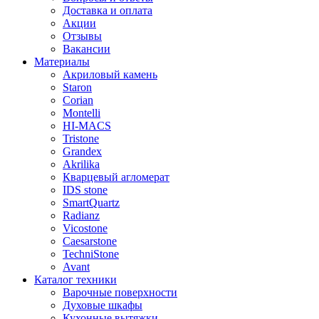
Доставка и оплата
Акции
Отзывы
Вакансии
Материалы
Акриловый камень
Staron
Corian
Montelli
HI-MACS
Tristone
Grandex
Akrilika
Кварцевый агломерат
IDS stone
SmartQuartz
Radianz
Vicostone
Caesarstone
TechniStone
Avant
Каталог техники
Варочные поверхности
Духовые шкафы
Кухонные вытяжки