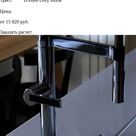
Цвет:
DA066 Grey Horse
Цена:
от
15 820
руб.
Заказать расчет