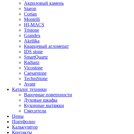
Акриловый камень
Staron
Corian
Montelli
HI-MACS
Tristone
Grandex
Akrilika
Кварцевый агломерат
IDS stone
SmartQuartz
Radianz
Vicostone
Caesarstone
TechniStone
Avant
Каталог техники
Варочные поверхности
Духовые шкафы
Кухонные вытяжки
Смесители
Цены
Портфолио
Калькулятор
Контакты