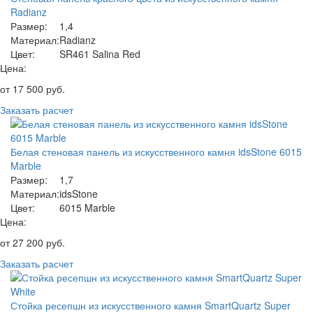
Radianz
Размер:
1,4
Материал:
Radianz
Цвет:
SR461 Salina Red
Цена:
от
17 500
руб.
Заказать расчет
Белая стеновая панель из искусственного камня idsStone 6015
Marble
Размер:
1,7
Материал:
idsStone
Цвет:
6015 Marble
Цена:
от
27 200
руб.
Заказать расчет
Стойка ресепшн из искусственного камня SmartQuartz Super