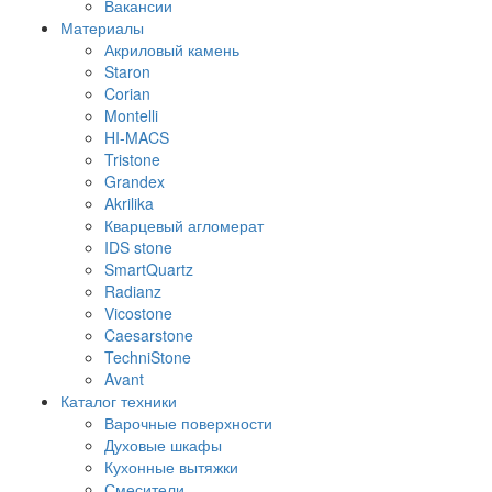
Вакансии
Материалы
Акриловый камень
Staron
Corian
Montelli
HI-MACS
Tristone
Grandex
Akrilika
Кварцевый агломерат
IDS stone
SmartQuartz
Radianz
Vicostone
Caesarstone
TechniStone
Avant
Каталог техники
Варочные поверхности
Духовые шкафы
Кухонные вытяжки
Смесители