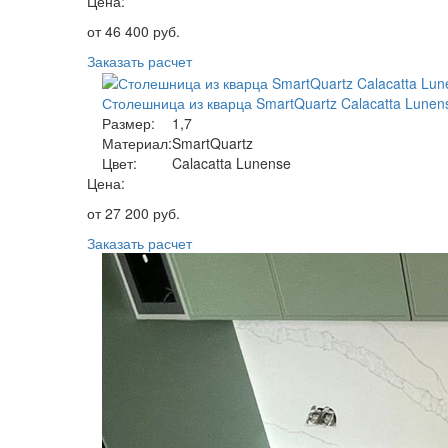
Цена:
от
46 400
руб.
Заказать расчет
Столешница из кварца SmartQuartz Calacatta Lunen
Размер:
1,7
Материал:
SmartQuartz
Цвет:
Calacatta Lunense
Цена:
от
27 200
руб.
Заказать расчет