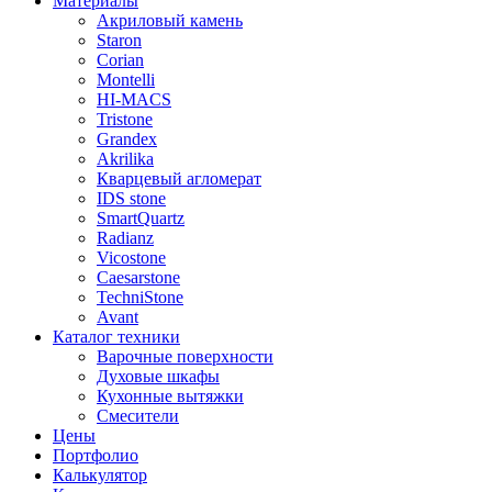
Материалы
Акриловый камень
Staron
Corian
Montelli
HI-MACS
Tristone
Grandex
Akrilika
Кварцевый агломерат
IDS stone
SmartQuartz
Radianz
Vicostone
Caesarstone
TechniStone
Avant
Каталог техники
Варочные поверхности
Духовые шкафы
Кухонные вытяжки
Смесители
Цены
Портфолио
Калькулятор