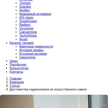
Tristone
Grandex
Akrilika
Кварцевый агломерат
IDS stone
SmartQuartz
Radianz
Vicostone
Caesarstone
TechniStone
Avant
Каталог техники
Варочные поверхности
Духовые шкафы
Кухонные вытяжки
Смесители
Цены
Портфолио
Калькулятор
Контакты
Главная
Компания
Статьи
Достоинства подоконников из искусственного камня