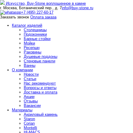
Искусство,
Buy-
Stone
воплощенное в камне
г. Москва, Ботанический пер., д. 7
info@buy-stone.ru
+7 (495) 227-60-17
Заказать звонок
Оплата заказа
Каталог изделий
Столешницы
Подоконники
Барные стойки
Мойки
Ресепшн
Раковины
Душевые поддоны
Стеновые панели
Ванны
О компании
Новости
Статьи
Нас рекомендуют
Вопросы и ответы
Доставка и оплата
Акции
Отзывы
Вакансии
Материалы
Акриловый камень
Staron
Corian
Montelli
HI-MACS