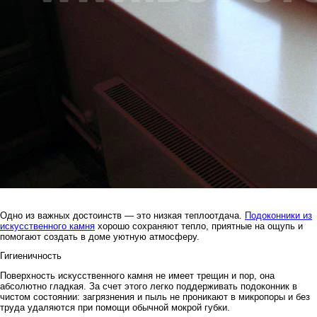
Одно из важных достоинств — это низкая теплоотдача.
Подоконники из
искусственного камня
хорошо сохраняют тепло, приятные на ощупь и
помогают создать в доме уютную атмосферу.
Гигиеничность
Поверхность искусственного камня не имеет трещин и пор, она
абсолютно гладкая. За счет этого легко поддерживать подоконник в
чистом состоянии: загрязнения и пыль не проникают в микропоры и без
труда удаляются при помощи обычной мокрой губки.