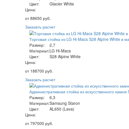
Цвет:
Glacier White
Цена:
от
88650
руб.
Заказать расчет
Торговая стойка из LG Hi-Macs S28 Alpine White в м
Размер:
2,7
Материал:
LG Hi-Macs
Цвет:
S28 Alpine White
Цена:
от
188700
руб.
Заказать расчет
Административная стойка из искусственного камня 
Размер:
6,3
Материал:
Samsung Staron
Цвет:
AL650 (Lava)
Цена:
от
797000
руб.