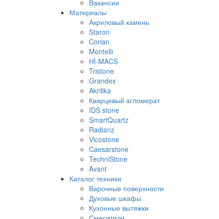
Вакансии
Материалы
Акриловый камень
Staron
Corian
Montelli
HI-MACS
Tristone
Grandex
Akrilika
Кварцевый агломерат
IDS stone
SmartQuartz
Radianz
Vicostone
Caesarstone
TechniStone
Avant
Каталог техники
Варочные поверхности
Духовые шкафы
Кухонные вытяжки
Смесители