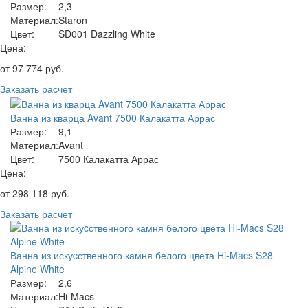
Размер:
2,3
Материал:
Staron
Цвет:
SD001 Dazzling White
Цена:
от
97 774
руб.
Заказать расчет
Ванна из кварца Avant 7500 Калакатта Аррас
Размер:
9,1
Материал:
Avant
Цвет:
7500 Калакатта Аррас
Цена:
от
298 118
руб.
Заказать расчет
Ванна из искуcственного камня белого цвета Hi-Macs S28
Alpine White
Размер:
2,6
Материал:
Hi-Macs