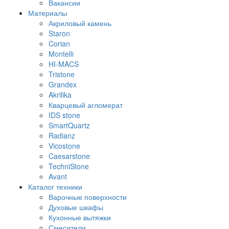
Вакансии
Материалы
Акриловый камень
Staron
Corian
Montelli
HI-MACS
Tristone
Grandex
Akrilika
Кварцевый агломерат
IDS stone
SmartQuartz
Radianz
Vicostone
Caesarstone
TechniStone
Avant
Каталог техники
Варочные поверхности
Духовые шкафы
Кухонные вытяжки
Смесители