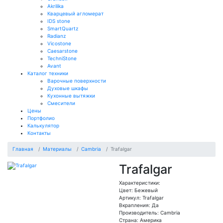
Akrilika
Кварцевый агломерат
IDS stone
SmartQuartz
Radianz
Vicostone
Caesarstone
TechniStone
Avant
Каталог техники
Варочные поверхности
Духовые шкафы
Кухонные вытяжки
Смесители
Цены
Портфолио
Калькулятор
Контакты
Главная
Материалы
Cambria
Trafalgar
Trafalgar
Характеристики:
Цвет: Бежевый
Артикул: Trafalgar
Вкрапления: Да
Производитель: Сambria
Страна: Америка