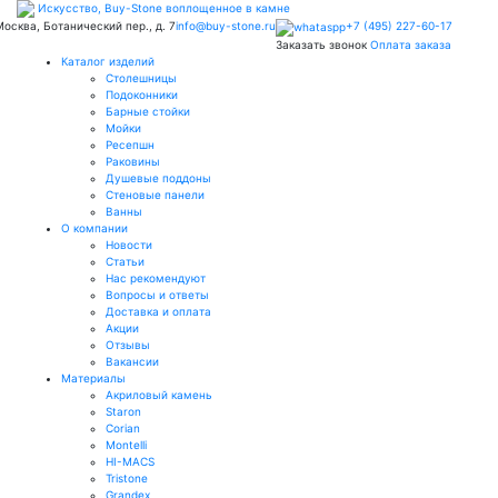
Искусство,
Buy-
Stone
воплощенное в камне
 Москва, Ботанический пер., д. 7
info@buy-stone.ru
+7 (495) 227-60-17
Заказать звонок
Оплата заказа
Каталог изделий
Столешницы
Подоконники
Барные стойки
Мойки
Ресепшн
Раковины
Душевые поддоны
Стеновые панели
Ванны
О компании
Новости
Статьи
Нас рекомендуют
Вопросы и ответы
Доставка и оплата
Акции
Отзывы
Вакансии
Материалы
Акриловый камень
Staron
Corian
Montelli
HI-MACS
Tristone
Grandex