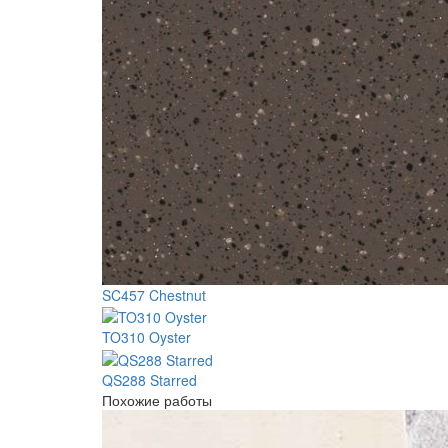
SC457 Chestnut
TO310 Oyster
QS288 Starred
Похожие работы