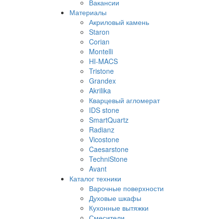
Вакансии
Материалы
Акриловый камень
Staron
Corian
Montelli
HI-MACS
Tristone
Grandex
Akrilika
Кварцевый агломерат
IDS stone
SmartQuartz
Radianz
Vicostone
Caesarstone
TechniStone
Avant
Каталог техники
Варочные поверхности
Духовые шкафы
Кухонные вытяжки
Смесители