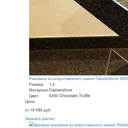
Раковина из искусственного камня Caesarstone 6350 
Размер:
1,2
Материал:
Caesarstone
Цвет:
6350 Chocolate Truffle
Цена:
от
19 080
руб.
Заказать расчет