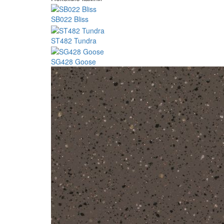
SB022 Bliss
ST482 Tundra
SG428 Goose