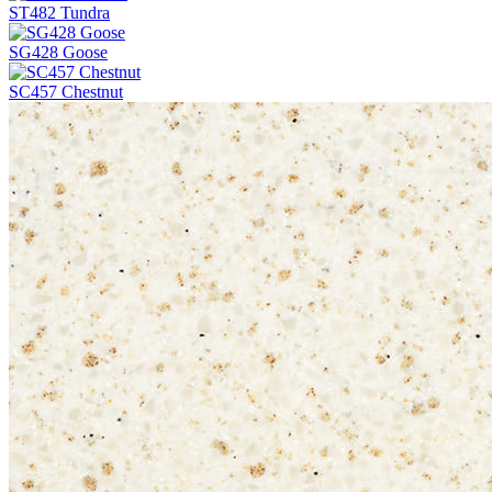
ST482 Tundra
SG428 Goose
SC457 Chestnut