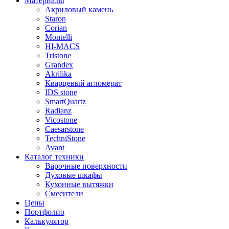
Материалы
Акриловый камень
Staron
Corian
Montelli
HI-MACS
Tristone
Grandex
Akrilika
Кварцевый агломерат
IDS stone
SmartQuartz
Radianz
Vicostone
Caesarstone
TechniStone
Avant
Каталог техники
Варочные поверхности
Духовые шкафы
Кухонные вытяжки
Смесители
Цены
Портфолио
Калькулятор