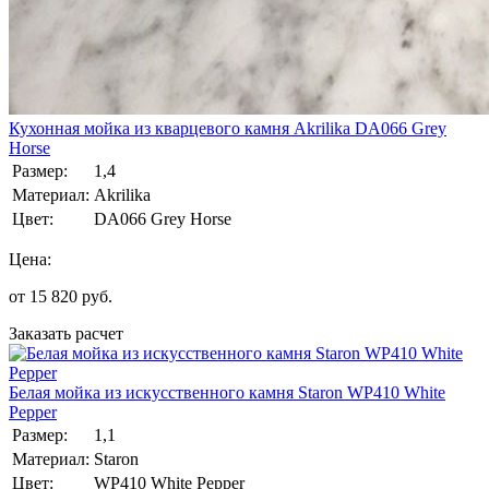
Кухонная мойка из кварцевого камня Akrilika DA066 Grey
Horse
Размер:
1,4
Материал:
Akrilika
Цвет:
DA066 Grey Horse
Цена:
от
15 820
руб.
Заказать расчет
Белая мойка из искусственного камня Staron WP410 White
Pepper
Размер:
1,1
Материал:
Staron
Цвет:
WP410 White Pepper