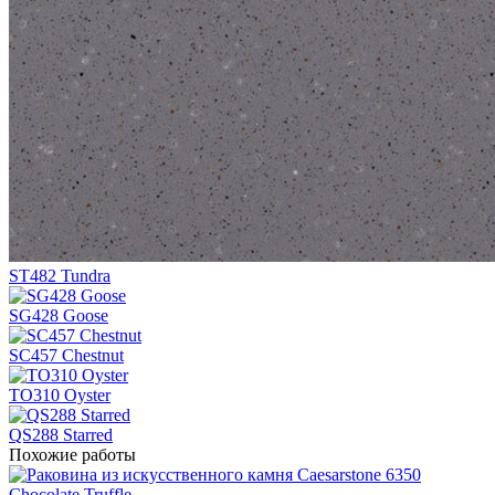
ST482 Tundra
SG428 Goose
SC457 Chestnut
TO310 Oyster
QS288 Starred
Похожие работы