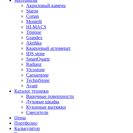
Материалы
Акриловый камень
Staron
Corian
Montelli
HI-MACS
Tristone
Grandex
Akrilika
Кварцевый агломерат
IDS stone
SmartQuartz
Radianz
Vicostone
Caesarstone
TechniStone
Avant
Каталог техники
Варочные поверхности
Духовые шкафы
Кухонные вытяжки
Смесители
Цены
Портфолио
Калькулятор