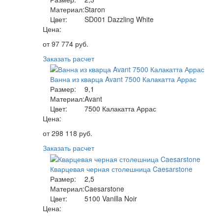
Материал:
Staron
Цвет:
SD001 Dazzling White
Цена:
от
97 774
руб.
Заказать расчет
Ванна из кварца Avant 7500 Калакатта Аррас
Размер:
9,1
Материал:
Avant
Цвет:
7500 Калакатта Аррас
Цена:
от
298 118
руб.
Заказать расчет
Кварцевая черная столешница Caesarstone
Размер:
2,5
Материал:
Caesarstone
Цвет:
5100 Vanilla Noir
Цена: