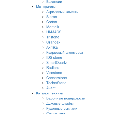
Вакансии
Материалы
Акриловый камень
Staron
Corian
Montelli
HI-MACS
Tristone
Grandex
Akrilika
Кварцевый агломерат
IDS stone
SmartQuartz
Radianz
Vicostone
Caesarstone
TechniStone
Avant
Каталог техники
Варочные поверхности
Духовые шкафы
Кухонные вытяжки
Смесители