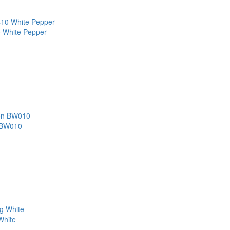
 White Pepper
 BW010
White