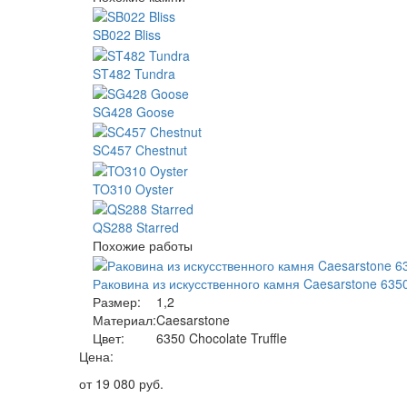
SB022 Bliss
ST482 Tundra
SG428 Goose
SC457 Chestnut
TO310 Oyster
QS288 Starred
Похожие работы
Раковина из искусственного камня Caesarstone 6350 
Размер:
1,2
Материал:
Caesarstone
Цвет:
6350 Chocolate Truffle
Цена:
от
19 080
руб.