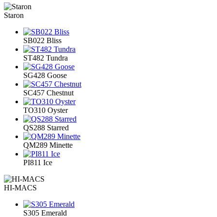
Staron
SB022 Bliss
ST482 Tundra
SG428 Goose
SC457 Chestnut
TO310 Oyster
QS288 Starred
QM289 Minette
PI811 Ice
HI-MACS
S305 Emerald