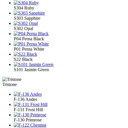
S304 Ruby
S303 Sapphire
S302 Opal
P04 Perna Black
P01 Perna White
S22 Black
S101 Jasmin Green
Tristone
F-136 Andes
F-131 Frost Hill
F-130 Primrose