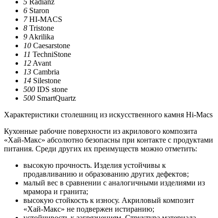
5
Radianz
6
Staron
7
HI-MACS
8
Tristone
9
Akrilika
10
Caesarstone
11
TechniStone
12
Avant
13
Cambria
14
Silestone
500
IDS stone
500
SmartQuartz
Характеристики столешниц из искусственного камня Hi-Macs
Кухонные рабочие поверхности из акрилового композита
«Хай-Макс» абсолютно безопасны при контакте с продуктами
питания. Среди других их преимуществ можно отметить:
высокую прочность. Изделия устойчивы к
продавливанию и образованию других дефектов;
малый вес в сравнении с аналогичными изделиями из
мрамора и гранита;
высокую стойкость к износу. Акриловый композит
«Хай-Макс» не подвержен истиранию;
устойчивость к загрязнениям. Структура материала