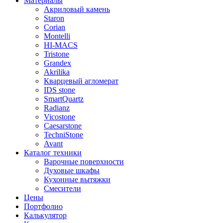
Материалы
Акриловый камень
Staron
Corian
Montelli
HI-MACS
Tristone
Grandex
Akrilika
Кварцевый агломерат
IDS stone
SmartQuartz
Radianz
Vicostone
Caesarstone
TechniStone
Avant
Каталог техники
Варочные поверхности
Духовые шкафы
Кухонные вытяжки
Смесители
Цены
Портфолио
Калькулятор